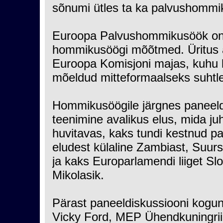
sõnumi ütles ta ka palvushommik
Euroopa Palvushommikusöök on v
hommikusöögi mõõtmed. Üritus a
Euroopa Komisjoni majas, kuhu k
mõeldud mitteformaalseks suhtl
Hommikusöögile järgnes paneeld
teenimine avalikus elus, mida 
huvitavas, kaks tundi kestnud pan
eludest külaline Zambiast, Suur
ja kaks Europarlamendi liiget Sl
Mikolasik.
Pärast paneeldiskussiooni kogun
Vicky Ford, MEP Ühendkuningriig