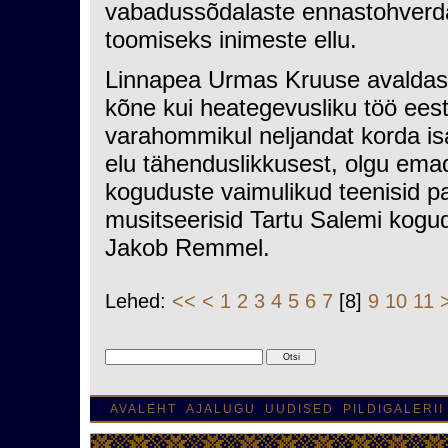
vabadussõdalaste ennastohverd
toomiseks inimeste ellu.
Linnapea Urmas Kruuse avaldas V
kõne kui heategevusliku töö eest
varahommikul neljandat korda i
elu tähenduslikkusest, olgu emad
koguduste vaimulikud teenisid 
musitseerisid Tartu Salemi kog
Jakob Remmel.
Lehed:
<<
<
1
2
3
4
5
6
7
[8]
9
10
11
AVALEHT
AJALUGU
UUDISED
PILDIGALERII