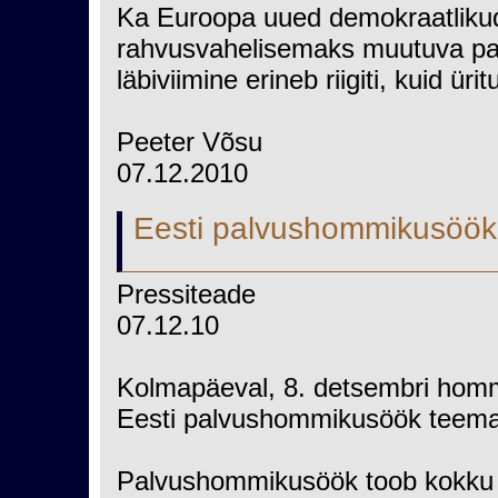
Ka Euroopa uued demokraatlikud r
rahvusvahelisemaks muutuva pa
läbiviimine erineb riigiti, kuid ür
Peeter Võsu
07.12.2010
Eesti palvushommikusöök
Pressiteade
07.12.10
Kolmapäeval, 8. detsembri hommi
Eesti palvushommikusöök teema
Palvushommikusöök toob kokku mit