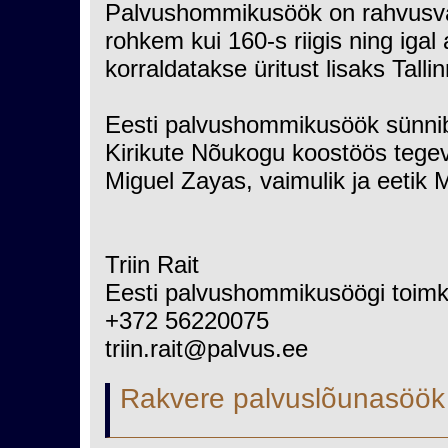
Palvushommikusöök on rahvusvah
rohkem kui 160-s riigis ning iga
korraldatakse üritust lisaks Talli
Eesti palvushommikusöök sünnib 
Kirikute Nõukogu koostöös tege
Miguel Zayas, vaimulik ja eetik
Triin Rait
Eesti palvushommikusöögi toimk
+372 56220075
triin.rait@palvus.ee
Rakvere palvuslõunasöök