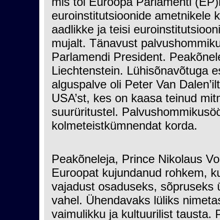
mis tõi Euroopa Parlamenti (EP)k
euroinstitutsioonide ametnikele k
aadlikke ja teisi euroinstitutsio
mujalt. Tänavust palvushommiku
Parlamendi President. Peakõnele
Liechtenstein. Lühisõnavõtuga 
alguspalve oli Peter Van Dalen’il
USA’st, kes on kaasa teinud mit
suurüritustel. Palvushommikusö
kolmeteistkümnendat korda.
Peakõneleja, Prince Nikolaus Von 
Euroopat kujundanud rohkem, ku
vajadust osaduseks, sõpruseks ü
vahel. Ühendavaks lüliks nimetas
vaimulikku ja kultuurilist tausta