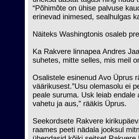
“Põhimõte on ühise palvuse kaud
erinevad inimesed, sealhulgas ka 
Näiteks Washingtonis osaleb presi
Ka Rakvere linnapea Andres Jaad
suhetes, mitte selles, mis meil o
Osalistele esinenud Avo Üprus r
väärikusest.”Usu olemasolu ei pe
peale suruma. Usk leiab endale al
vahetu ja aus,” rääkis Üprus.
Seekordsete Rakvere kirikupäeva
raames peeti nädala jooksul mit
ühendasid kõiki seitset Rakvere 