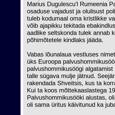
Marius Dugulescu’l Rumeenia Par
osaduse vajadust ja olulisust polii
tuleb kodumaal oma kristlikke va
võib ajapikku tekitada ebakindlus
aadlike seltskonda tulek annab 
põhimõtetele kindlaks jääda.
Vabas lõunalaua vestluses nimet
üks Euroopa palvushommikusöögi i
palvushommikusöögi algatamist k
talle sügava mulje jätnud. Seejär
rakendada Shveitsis, kus ta kor
Kui ta koos mõttekaaslastega 1
Palvushommikusööki alustas, oli 
oli sama üritus käivitunud ka ju