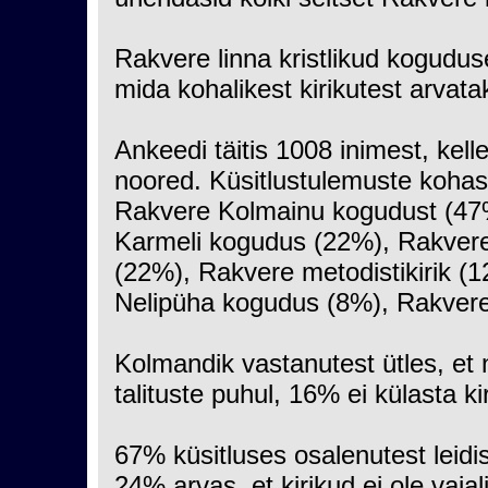
Rakvere linna kristlikud kogudus
mida kohalikest kirikutest arvata
Ankeedi täitis 1008 inimest, kel
noored. Küsitlustulemuste kohas
Rakvere Kolmainu kogudust (47%
Karmeli kogudus (22%), Rakver
(22%), Rakvere metodistikirik (
Nelipüha kogudus (8%), Rakver
Kolmandik vastanutest ütles, et
talituste puhul, 16% ei külasta ki
67% küsitluses osalenutest leidi
24% arvas, et kirikud ei ole vaj