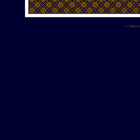
+
|
SiteX
e