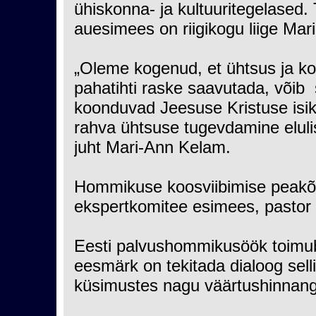
ühiskonna- ja kultuuritegelased
auesimees on riigikogu liige Ma
„Oleme kogenud, et ühtsus ja koo
pahatihti raske saavutada, võib
koonduvad Jeesuse Kristuse isik
rahva ühtsuse tugevdamine elulis
juht Mari-Ann Kelam.
Hommikuse koosviibimise peakõn
ekspertkomitee esimees, pastor
Eesti palvushommikusöök toimub
eesmärk on tekitada dialoog sell
küsimustes nagu väärtushinnang