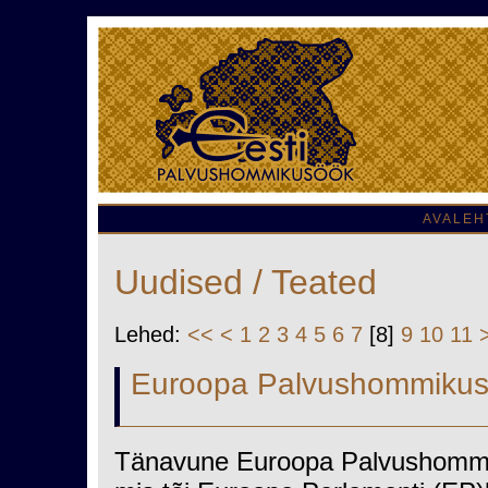
AVALEH
Uudised / Teated
Lehed:
<<
<
1
2
3
4
5
6
7
[8]
9
10
11
Euroopa Palvushommikus
Tänavune Euroopa Palvushommik