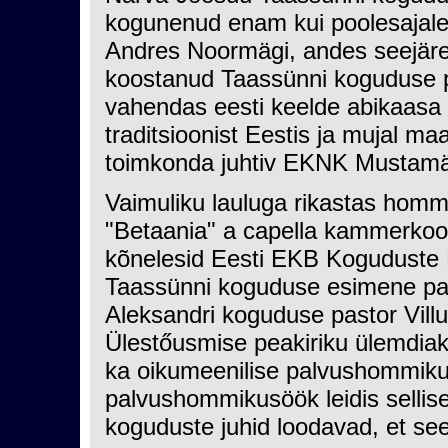
kogunenud enam kui poolesajale 
Andres Noormägi, andes seejäre
koostanud Taassünni koguduse pa
vahendas eesti keelde abikaasa
traditsioonist Eestis ja mujal 
toimkonda juhtiv EKNK Mustamä
Vaimuliku lauluga rikastas hom
"Betaania" a capella kammerkoor
kõnelesid Eesti EKB Koguduste
Taassünni koguduse esimene pas
Aleksandri koguduse pastor Vil
Ülestőusmise peakiriku ülemdiak
ka oikumeenilise palvushommiku
palvushommikusöök leidis sellisel
koguduste juhid loodavad, et se