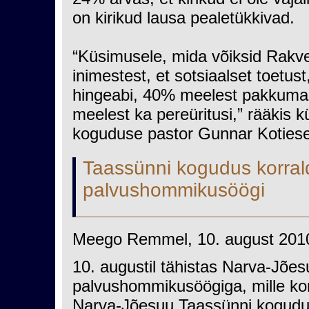
on kirikud lausa pealetükkivad.
“Küsimusele, mida võiksid Rakv
inimestest, et sotsiaalset toetu
hingeabi, 40% meelest pakkuma k
meelest ka pereüritusi,” rääkis 
koguduse pastor Gunnar Koties
Taassünni kogudus korra
palvushommikusöögi
Meego Remmel, 10. august 201
10. augustil tähistas Narva-Jões
palvushommikusöögiga, mille ko
Narva-Jõesuu Taassünni kogudus