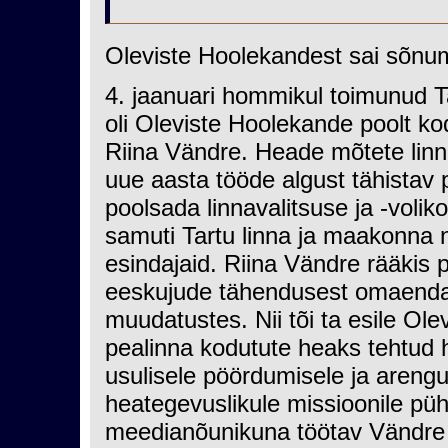
Oleviste Hoolekandest sai sõnu
4. jaanuari hommikul toimunud 
oli Oleviste Hoolekande poolt k
Riina Vändre. Heade mõtete linnas
uue aasta tööde algust tähistav
poolsada linnavalitsuse ja -voliko
samuti Tartu linna ja maakonna n
esindajaid. Riina Vändre rääkis
eeskujude tähendusest omaenda el
muudatustes. Nii tõi ta esile Ole
pealinna kodutute heaks tehtud 
usulisele pöördumisele ja arengu
heategevuslikule missioonile püh
meedianõunikuna töötav Vändre r