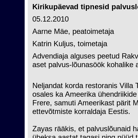
Kirikupäevad tipnesid palvu
05.12.2010
Aarne Mäe, peatoimetaja
Katrin Kuljus, toimetaja
Advendiaja alguses peetud Rakve
aset palvus-lõunasöök kohalike a
Neljandat korda restoranis Villa
osales ka Ameerika ühendriikid
Frere, samuti Ameerikast pärit 
ettevõtmiste korraldaja Eestis.
Zayas rääkis, et palvuslõunaid 
üheksa aastat tagasi ning nüüd t